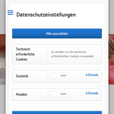
Datenschutzeinstellungen
Technisch
Es werden nur die technisch
erforderliche
erforderlichen Cookies verwendet
Cookies
Details
Statistik
Details
Medien
* Feiern Sie am 26.09.2026 mit uns
den 5. Geburtstag des Platzes der
Kinderrechte!