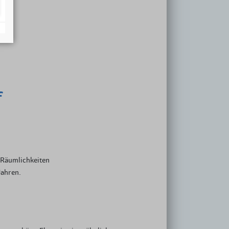
 Not
zeit
gliedschaft
f
e Räumlichkeiten
Jahren.