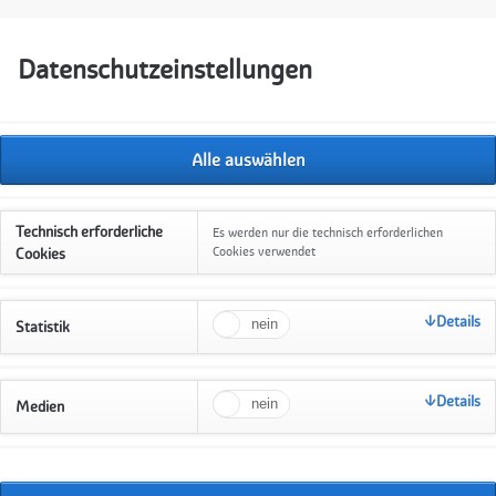
Datenschutzeinstellungen
Navigation
Startseite
Aktuelles
Unsere Angebo
überspringen
Kinder- und Jugen
Sprachförderung f
Technisch erforderliche
Es werden nur die technisch erforderlichen
Babysitterkurs
Cookies verwendet
Cookies
Familienpaten
Details
Statistik
Internationaler Kr
Elterntelefon
Details
Begleiteter Umga
Medien
Hausbesuche mit 
Anmeldung Wi