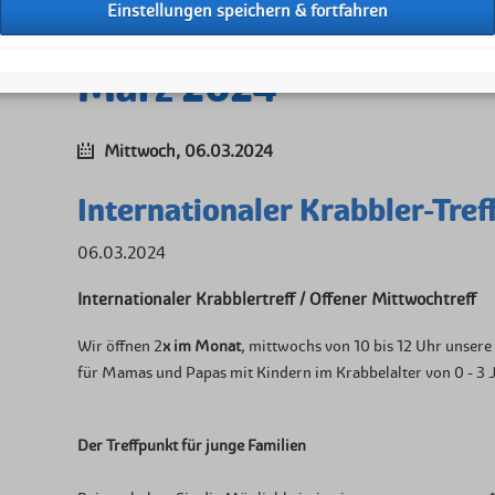
Kurse
Hilfe für Kinder in
März 2024
Sommerferienfrei
Mitglied werden
Mittwoch,
06.03.2024
Anmeldung Mit
Internationaler Krabbler-Tref
Aktiv Helfen
Spenden
06.03.2024
Internationaler Krabblertreff / Offener Mittwochtreff
Wir öffnen 2
x im Monat
, mittwochs von 10 bis 12 Uhr unser
für Mamas und Papas mit Kindern im Krabbelalter von 0 - 3 
Der Treffpunkt für junge Familien