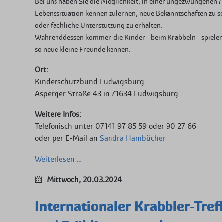
Bei uns haben Sie die Möglichkeit, in einer ungezwungenen A
Lebenssituation kennen zulernen, neue Bekanntschaften zu sc
oder fachliche Unterstützung zu erhalten.
Währenddessen kommen die Kinder - beim Krabbeln - spieleri
so neue kleine Freunde kennen.
Ort:
Kinderschutzbund Ludwigsburg
Asperger Straße 43 in 71634 Ludwigsburg
Weitere Infos:
Telefonisch unter 07141 97 85 59 oder 90 27 66
oder per E-Mail an
Sandra Hambücher
Internationaler
Weiterlesen …
Krabbler-
Mittwoch,
20.03.2024
Treff
Internationaler Krabbler-Tref