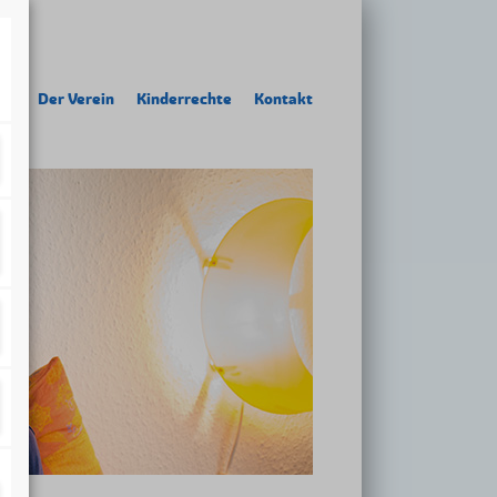
te
Der Verein
Kinderrechte
Kontakt
dtelefon
ür Kinder mit Fluchterfahrung
abblertreff
ng
der Hallo-Baby-Tasche
llkommensbesuch