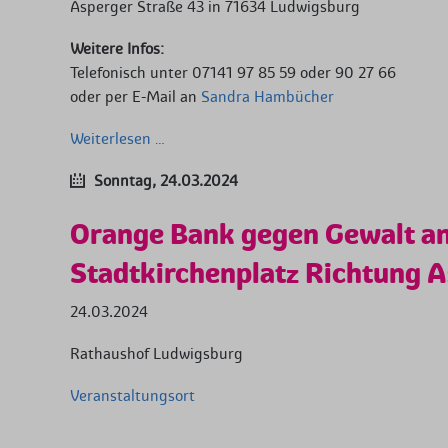
Asperger Straße 43 in 71634 Ludwigsburg
Weitere Infos:
Telefonisch unter 07141 97 85 59 oder 90 27 66
oder per E-Mail an
Sandra Hambücher
Internationaler
Weiterlesen …
Krabbler-
Sonntag,
24.03.2024
Treff
-
Orange Bank gegen Gewalt an
heute:
Osterbrunch
Stadtkirchenplatz Richtung 
und
Frühlingserwachen
24.03.2024
Rathaushof Ludwigsburg
Veranstaltungsort